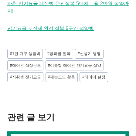
자취 전기요금 계산법 완전정복 5단계 – 월 2만원 절약까
지!
전기요금 누진세 완전 정복 6구간 절약법
Post
#
1인 가구 생활비
#
공과금 절약
#
선풍기 병행
Tags:
#
에어컨 적정온도
#
여름철 에어컨 전기요금 절약
#
자취생 전기요금
#
제습모드 활용
#
타이머 설정
관련 글 보기