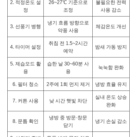
2. 적정온도 설
26~27℃ 기준으로
불필요한 전력
정
조정
사용 감소
냉기 흐름 방향으로
3. 선풍기 병행
체감온도 개선
약풍 사용
취침 전 1.5~2시간
4. 타이머 설정
밤새 가동 방지
예약
5. 제습모드 활
습한 날 30~60분 사
눅눅함 완화
용
용
6. 필터 청소
2주에 1회 먼지 제거
냉방 효율 유지
실내 온도 상승
7. 커튼 사용
낮 시간 햇빛 차단
완화
냉방 중 방문·창문
8. 문틈 확인
냉기 손실 감소
닫기