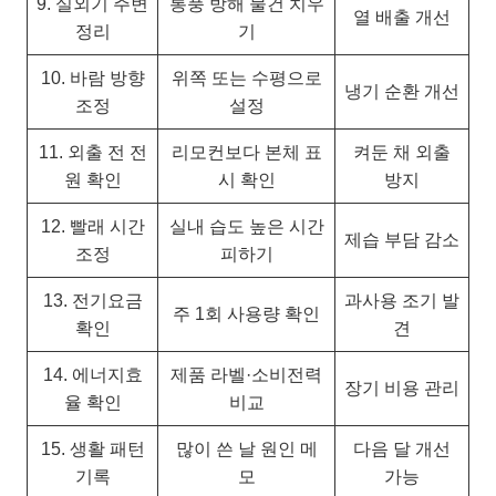
9. 실외기 주변
통풍 방해 물건 치우
열 배출 개선
정리
기
10. 바람 방향
위쪽 또는 수평으로
냉기 순환 개선
조정
설정
11. 외출 전 전
리모컨보다 본체 표
켜둔 채 외출
원 확인
시 확인
방지
12. 빨래 시간
실내 습도 높은 시간
제습 부담 감소
조정
피하기
13. 전기요금
과사용 조기 발
주 1회 사용량 확인
확인
견
14. 에너지효
제품 라벨·소비전력
장기 비용 관리
율 확인
비교
15. 생활 패턴
많이 쓴 날 원인 메
다음 달 개선
기록
모
가능